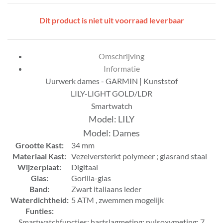
Dit product is niet uit voorraad leverbaar
Omschrijving
Informatie
Uurwerk dames - GARMIN | Kunststof
LILY-LIGHT GOLD/LDR
Smartwatch
Model: LILY
Model: Dames
Grootte Kast:
34 mm
Materiaal Kast:
Vezelversterkt polymeer ; glasrand staal
Wijzerplaat:
Digitaal
Glas:
Gorilla-glas
Band:
Zwart italiaans leder
Waterdichtheid:
5 ATM , zwemmen mogelijk
Funties:
Smartwatchfuncties; hartslagmeting; pulsoxymeting; 7