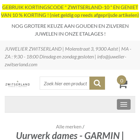
GEBRUIK KORTINGSCODE " ZWITSERLAND-10 " EN GENIET
VAN 10 % KORTING ! (niet geldig op reeds afgeprijsde artikelen)
NOG GROTERE KEUZE AAN GOUDEN EN ZILVEREN
JUWELEN IN ONZE ETALAGES !
JUWELIER ZWITSERLAND | Molenstraat 3, 9300 Aalst | MA -
ZA : 9:30 - 18:00 Dinsdag en zondag gesloten | info@juwelier-
zwitserland.com
0
Alle merken
/
Uurwerk dames - GARMIN |